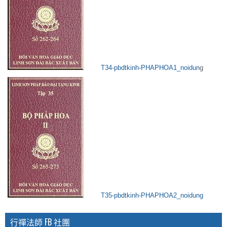
T34-pbdtkinh-PHAPHOA1_noidun
g
T35-pbdtkinh-PHAPHOA2_noidung
行禪法師 FB 社團