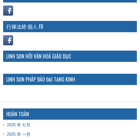
行禪法師 個人 FB
LINH SƠN HÔI VĂN HOÁ GIÁO DỤC
LINH SƠN PHÁP BẢO ĐẠI TẠNG KINH
HOÀN TOÀN
2026 年 七月
2025 年 一月