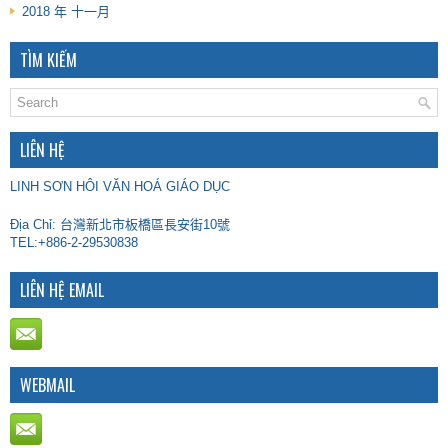
2018 年 十一月
TÌM KIẾM
LIÊN HỆ
LINH SƠN HÔI VĂN HOÁ GIÁO DỤC
Địa Chỉ: 台灣新北市板橋區長安街10號
TEL:+886-2-29530838
LIÊN HỆ EMAIL
WEBMAIL