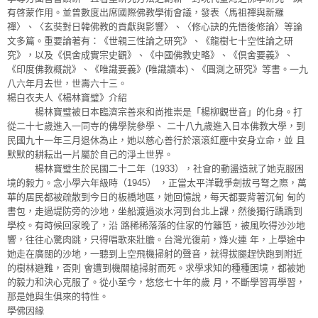
有啓蒙作用。並曾數度出席國際佛教學術會議，發表〈馬祖禪與新羅
禪〉、〈玄奘對日韓佛教的貢獻與影響〉、〈修心訣的先悟後修論〉等論
文多篇。重要論著有：《世親三性論之研究》、《龍樹七十空性論之研
究》，以及《倶舍成實宗史觀》、《中國佛教史略》、《倶舍要義》、
《印度佛教概說》、《唯識要義》(唯識讀本)、《圓測之研究》等書。一九
八六年月去世，世壽六十三。
楊白衣夫人《楊林寶璧》介紹
楊林寶璧被日本臨濟宗善來和尚推崇是「楊柳觀世音」的化身。打
從二十七歲進入一同寺的佛學院參學、 二十八九歲進入日本佛教大學，到
民國九十一年三月退休為止，她以慈心善行於滾滾紅塵中安身立命，並 且
默默的耕耘出一片屬於自己的淨土世界。
楊林寶璧生於民國二十二年（1933），社會的動盪造就了她克服困
境的毅力。念小學六年級時（1945） ，正當太平洋戰爭劍拔弓弩之際，萬
華的居民都被疏散到今日的板橋地區，她回憶說，每天都要背著沉甸 甸的
書包，走過堤防旁的沙地，坐船渡過淡水河到台北上課，然後獨行踽踽到
學校。有時候回家晚了，沿 路稀稀落落的住家的竹籬笆，被風吹得沙沙地
響，往往心驚肉跳，只得唱歌來壯膽。台灣光復前，烽火連 年，上學途中
她走在廣闊的沙地，一聽到上空飛機掃射的聲音，就得拔腿趕快跑到附近
的樹林避難，否則 會遭到機關槍掃射而死。求學求知的種種困境，都被她
的毅力和決心克服了。從小至今，悠悠七十年的歲 月，不斷學習再學習，
那是她與生俱來的特性。
學佛因緣