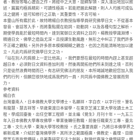
者、教授等嘔心瀝血之作。將經中之大意，提綱挈領、深入淺出地加以敘
述，篇篇均極爲精彩，可讀性極高。若能把握此解題，則人人均進可成弘
法之健將，退可知修行之正軌，其重要性，不言可喻。
本靈山所有鑑於此，故特聘楊白衣教授指導學員研究佛學日文。不從基本
發音、會話等入手，而將重點擺在助詞、助動詞，以及各種句型之解析，
期使學員能於最短時間內，達到駕御日文資料之目的。楊教授學識淵博、
精通日文、佛學之造詣尤深。且授課生動風趣，無形之中糾正了我們許多
不正確之觀點。另外許多原本模模糊糊之觀念，也因之而能清晰地加以建
立。凡此均爲研究佛學日文之功。
「站在別人的肩膀上一定比他高」，我們要想在最短的時間內趕上甚至超
越日本，必須對日文資料善加利用，然後再開拓他們所未到達之境，否則
只是徒然浪費時間而已。有志研究佛法的朋友，本所竭誠地歡迎您加入我
們的行列，但願您很快地成爲我們的一員，共同爲中國佛教之發展而努
力。
參考資料
楊白衣
台灣臺南人，日本佛教大學文學博士。名顯祥，字白衣，以字行世。筆名
有龍慧、慧吉祥等。早歲東渡日本留學，在東京芝浦工業大學攻讀土木工
程。學成回臺後，出任空軍工程師，並主編《覺生》月刊十年。一九五三
年入日本佛教大學專攻佛學。畢業後轉任教職，前後任職東方工專、臺北
工專、文化大學、東海大學等校教授 。氏之重要貢獻，乃將日本佛學界之
嶄新成果，介紹於臺灣佛學界。其所涉之範圍極廣，佛教史、義理、目錄
學等方面皆嘗鑽研，且著重研究方法之創新，對現代臺灣之佛學研究，頗