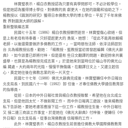
林寶璧表示，楊白衣教授認為只要有真學問即可，不必計較學位。
但是她認為獲得博士學位，對佛教的貢 獻更大。在她的鼓勵和協助之下，
楊教授以《圓測的研究》獲得日本佛教大學的博士學位，平反了千年來佛
教 界對圓測大師的誤解。
重新整裝繼志業
民國七十五年（1986）楊白衣教授驟然逝世，林寶璧傷心欲絕，但
是上有老母有待奉養，只好提起更大的 勇氣。她想：「從此不能再依賴楊
老師，以後還需要做許多佛教的工作。」－當時慈怡法師、依淳法師趕到
台 北為楊教授拈香，勸她：「楊教授、藍教授當初曾發起編輯《佛光大辭
典》，如今該書已即將付梓，但是還有 些日文翻譯的問題，歡迎妳來共襄
盛舉，也算是為楊教授完成志業。」於是她來到當時位於福山寺的佛光山
編 藏處。大約兩年的光陰，慢慢平撫傷痛，在翻譯日文上，又建立起信
心，奠定她往後在佛教志業的另一片天空。
民國七十七年（1988）佛光大辭典完成後，林寶璧轉任中外日報台
北支局長，到民國八十一年（1992）卸 任後，才專任佛教大學通信教育部
的指導員。
從前，日本的中外日報社曾與楊白衣教授聯繫，希望他在台北成立
支局，但是他因太忙，不做新聞工作。 而中外日報再三遊說，後來楊教授
私下告訴她，要她考慮答應接下這一份工作。楊教授往生後，中外日報社
又 接二連三商談工作事宜，於是她在《佛光大辭典》付梓後，便轉任《中
外日報》台北支局長，從事台灣佛教通 信報導的工作。
此外，林寶璧表示，楊白衣教授生前曾擔任佛教大學國際佛教教育