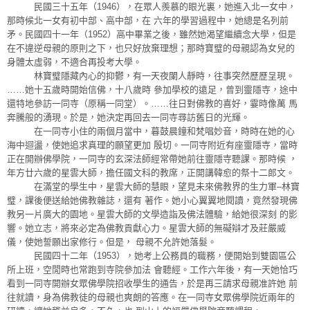
民國三十五年（1946），在眾人羨慕的眼光裏，她進入北一女中，
那時候北一女有初中部、高中部，在 六年的學習過程中，她總是名列前
矛。民國四十一年（1952）高中畢業之後，雖然她渴望繼續念大學，但是
在不違逆母親的原則之下，也只好放棄理想；那時寶璧的母親認為女兒的
身體太虛弱，不適合再投考大學。
林寶璧隱藏內心的抑鬱，有一天夜闌人靜時，往事突然歷歷呈現。
……她十五歲時開始信佛，十八歲時 參加學校的遠足，曾到靈隱寺，途中
還特地參訪一同寺（原稱一同堂）。……往日對佛教的喜好，霎時像萬 馬
奔騰般的湧現。於是，她決定再回去一同寺尋訪舊日的光輝。
在一同寺小住的兩個月當中，暮鼓晨鐘和梵唱妙音，時時在她的心
海中迴盪，使她追求真理的願望更加 殷切。一同寺附近有座靈隱寺，當時
正在開辦佛學院，一同寺的玄深法師經常帶她前往靈隱寺聽課。那時候 ，
年方廿六歲的星雲大師，擔任國文科的教席，正開講韓愈的祭十二郎文。
在滿堂的學生中，星雲大師的慧眼，望見未來佛教界的生力軍–林寶
璧，課後便送給她佛教雜誌，還有 著作。她小心翼翼地閱讀，竟然發現佛
教另一片廣大的園地。星雲大師的文學造詣及佛法體驗，給她很深刻 的影
響。她立志，將來必定為佛教貢獻心力。星雲大師的無礙辯才及莊嚴威
儀，使她誓願出家修行。但是， 母親不允許她落髮。
民國四十二年（1953），她考上公務員的職務，便開始到雙園區公
所上班，空閒時也常跑到寺院參加法 會聽經。工作六年後，有一天她恰巧
看到一同寺開辦女眾佛學院招收學生的通告，於是再三請求母親准許她 前
往就讀，身為佛教徒的母親也爽朗的答應。在一同寺女眾佛學院近兩年的