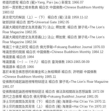
修道的歷程 楊白衣 (著)=Yang, Pai-i (au.) 新覺生 1966.07
剖析一貫邪教之根本教典 楊白衣 中國佛教=Chinese Buddhism Monthly
1983.02
真言密咒的解說（上）─（下） 楊白衣 (著) 法音 1959.11-12
破邪詳辯 楊白衣 普門=Universal Gate 1982.05
高麗大藏經的歷史及其意義(下) 法山; 釋如實; 楊白衣 獅子吼=The Lion’s
Roar Magazine 1982.05
高麗大藏經的歷史及其意義(上) 法山; 釋如實; 楊白衣 獅子吼=The Lion’s
Roar Magazine 1982.04
唯識三十頌之研究 楊白衣 佛光學報=Fokuang Buddhist Journal 1976.03
唯識思想的開展 楊白衣 中國佛教=Chinese Buddhism Monthly 1984.12
唯識要義 楊白衣 1984
唯識要義（一）─（十八） 楊白衣 臺灣佛教 1963-1965.08-09
唯識讀本 楊白衣 1966
基於本覺念佛思想的新羅金和上無相禪師 楊白衣; 許明銀 中國佛教
=Chinese Buddhism Monthly 1985.11
從佛教的緣起論透視唯物辯證法 楊白衣 獅子吼=The Lion’s Roar Magazine
1981.07
從佛教緣起論透視唯物辯證法 楊白衣 佛法與相關政治思想論集 1972.09
清代之念佛禪 楊白衣 佛光學報=Fokuang Buddhist Journal 1981.05
淨土宗的展開及其背境（下） 楊白衣 (著) 海潮音=Hai Ch’ao Yin 1970.11
淨土宗的展開及其背境（上） 楊白衣 (著) 海潮音=Hai Ch’ao Yin 1970.10