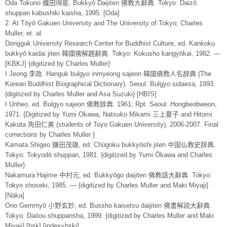
Oda Tokuno 織田得能. Bukkyō Daijiten 佛教大辭典. Tokyo: Daizō
shuppan kabushiki kaisha, 1995. [Oda]
2. At Tōyō Gakuen University and The University of Tokyo; Charles
Muller, et. al.
Dongguk University Research Center for Buddhist Culture, ed. Kankoku
bukkyō kaidai jiten 韓國佛解題辭典. Tokyo: Kokusho kangyōkai, 1982. —
[KBKJ] {digitized by Charles Muller}
I Jeong 李政. Hanguk bulgyo inmyeong sajeon 韓國佛教人名辞典 (The
Korean Buddhist Biographical Dictionary). Seoul: Bulgyo sidaesa, 1993.
{digitized by Charles Muller and Asa Suzuki} [HBIS]
I Unheo, ed. Bulgyo sajeon 佛教辞典. 1961; Rpt. Seoul: Hongbeobweon,
1971. {Digitized by Yumi Okawa, Natsuko Mikami 三上夏子 and Hitomi
Kakuta 角田仁美 (students of Toyo Gakuen University), 2006-2007. Final
corrections by Charles Muller }
Kamata Shigeo 鎌田茂雄, ed. Chūgoku bukkyōshi jiten 中国仏教史辞典.
Tokyo: Tokyodō shuppan, 1981. {digitized by Yumi Ōkawa and Charles
Muller}
Nakamura Hajime 中村元, ed. Bukkyōgo daijiten 佛教語大辭典. Tokyo:
Tokyo shoseki, 1985. — {digitized by Charles Muller and Maki Miyaji}
[Naka]
Ono Gemmyō 小野玄妙, ed. Bussho kaisetsu daijiten 佛書解説大辭典.
Tokyo: Daitou shuppansha, 1999. {digitized by Charles Muller and Maki
Miyaji} [bsk] [index=bski]