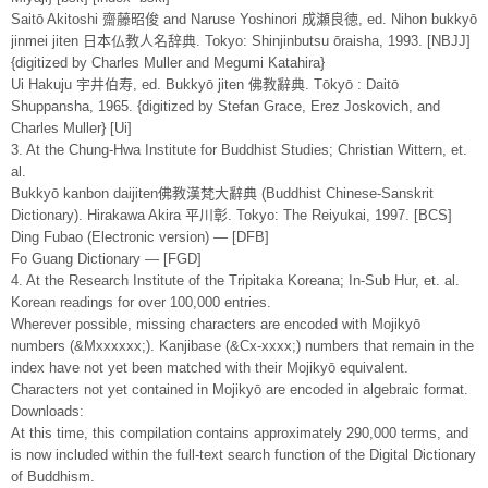
Saitō Akitoshi 齋藤昭俊 and Naruse Yoshinori 成瀬良徳, ed. Nihon bukkyō
jinmei jiten 日本仏教人名辞典. Tokyo: Shinjinbutsu ōraisha, 1993. [NBJJ]
{digitized by Charles Muller and Megumi Katahira}
Ui Hakuju 宇井伯寿, ed. Bukkyō jiten 佛教辭典. Tōkyō : Daitō
Shuppansha, 1965. {digitized by Stefan Grace, Erez Joskovich, and
Charles Muller} [Ui]
3. At the Chung-Hwa Institute for Buddhist Studies; Christian Wittern, et.
al.
Bukkyō kanbon daijiten佛教漢梵大辭典 (Buddhist Chinese-Sanskrit
Dictionary). Hirakawa Akira 平川彰. Tokyo: The Reiyukai, 1997. [BCS]
Ding Fubao (Electronic version) — [DFB]
Fo Guang Dictionary — [FGD]
4. At the Research Institute of the Tripitaka Koreana; In-Sub Hur, et. al.
Korean readings for over 100,000 entries.
Wherever possible, missing characters are encoded with Mojikyō
numbers (&Mxxxxxx;). Kanjibase (&Cx-xxxx;) numbers that remain in the
index have not yet been matched with their Mojikyō equivalent.
Characters not yet contained in Mojikyō are encoded in algebraic format.
Downloads:
At this time, this compilation contains approximately 290,000 terms, and
is now included within the full-text search function of the Digital Dictionary
of Buddhism.