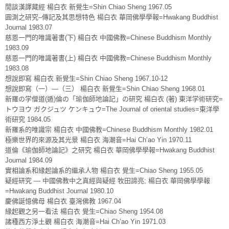
閒談漢譯藏經 楊白衣 新覺生=Shin Chiao Sheng 1967.05
圓測之研究–傳記及其思想特色 楊白衣 華岡佛學學報=Hwakang Buddhist
Journal 1983.07
慈恩一門的唯識著書(下) 楊白衣 中國佛教=Chinese Buddhism Monthly
1983.09
慈恩一門的唯識著書(上) 楊白衣 中國佛教=Chinese Buddhism Monthly
1983.08
想說即寫 楊白衣 新覺生=Shin Chiao Sheng 1967.10-12
想說即寫（一）—（三） 楊白衣 新覺生=Shin Chiao Sheng 1968.01
新羅の学僧道(遁)倫の「瑜伽師地論記」の研究 楊白衣 (著) 東洋学術研究=
トウヨウ ガクジュツ ケンキュウ=The Journal of oriental studies=東洋學
術研究 1984.05
新羅系的唯識宗 楊白衣 中國佛教=Chinese Buddhism Monthly 1982.01
極樂世界的來源及其光景 楊白衣 海潮音=Hai Ch’ao Yin 1970.11
道倫《瑜伽師地論記》之研究 楊白衣 華岡佛學學報=Hwakang Buddhist
Journal 1984.09
實相論系和緣起論系的繼承人物 楊白衣 覺生=Chiao Sheng 1955.05
疑經研究 — 中國佛教中之真經與疑經 牧田諦亮; 楊白衣 華岡佛學學報
=Hwakang Buddhist Journal 1980.10
慶佛誕憶佛母 楊白衣 臺灣佛教 1967.04
緣起觀之另一看法 楊白衣 覺生=Chiao Sheng 1954.08
諸種西方淨土觀 楊白衣 海潮音=Hai Ch’ao Yin 1971.03