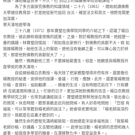
研讀，讓她穫益良多。不久，也 到山上的福嚴佛學院旁聽課程。
為了多方面探究佛教的知識領域，二十八（1961），開始就讀佛教
大學通信教育部。於是她從新竹返回 台北，補習法文和英文，視野見聞更
加深廣。
寒天凍地遊學海
三十八歲（1971）那年寶璧在佛學院同學的介紹之下，認識了楊白
衣教授，彼此頗有相逢恨晚的感覺。 之後，對於楊教授的求婚，她經歷一
番的躊躇。林寶璧回憶說：「假如我出家修行，對佛教的貢獻不大。假 如
我嫁楊教授，給他生活上的幫助，使他沒有後顧之憂，可以專心致力於研
究，那麼他對佛教的貢獻就大了 。」
雖然，媽媽勸他三思，不要嫁給窮書生。但是，她願意與楊教授共
度學術的寒天凍地。
自從嫁給楊白衣教授，每天除了把家務整理得井然有序，還要擔任
楊教授的秘書，安排他的授課、會議、 行程、應酬。此外，還要幫楊教授
抄稿、查資料、協助翻譯……，婚後的生活，沒有時間花前月下，只有鑽
研 在紙墨間和佛法上。忙碌的日子，更加深她對佛教的信念。楊白衣教授
教學研究之餘，也常到處講經說法， 寶璧總是默默地坐在角落，發出會心
的微笑。休息時間，聽眾喜歡走近向她問候。有人好奇地問她：「您很 有
福氣，可以常常聽到楊老師的說法？」她會很老實地說：「楊老師高深的
部分，我都是在這裏才聽到的。」
雖然生命的歷程充滿崎嶇險阻，但她總是洋溢幸福地說：「我幫楊
老師抄稿、抄講義，又去聽他講經，一 起參加活動，楊老師的思想和做人
處事，給我很多學習的機會，在潛移默化中，我受益良多。」