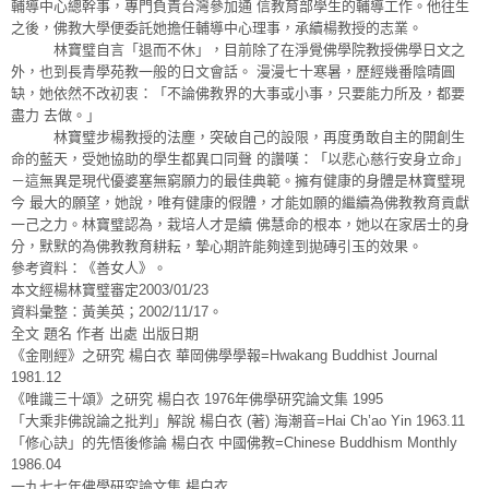
輔導中心總幹事，專門負責台灣參加通 信教育部學生的輔導工作。他往生
之後，佛教大學便委託她擔任輔導中心理事，承續楊教授的志業。
林寶璧自言「退而不休」，目前除了在淨覺佛學院教授佛學日文之
外，也到長青學苑教一般的日文會話。 漫漫七十寒暑，歷經幾番陰晴圓
缺，她依然不改初衷：「不論佛教界的大事或小事，只要能力所及，都要
盡力 去做。」
林寶璧步楊教授的法塵，突破自己的設限，再度勇敢自主的開創生
命的藍天，受她協助的學生都異口同聲 的讚嘆：「以悲心慈行安身立命」
－這無異是現代優婆塞無窮願力的最佳典範。擁有健康的身體是林寶璧現
今 最大的願望，她說，唯有健康的假體，才能如願的繼續為佛教教育貢獻
一己之力。林寶璧認為，栽培人才是續 佛慧命的根本，她以在家居士的身
分，默默的為佛教教育耕耘，摯心期許能夠達到拋磚引玉的效果。
參考資料：《善女人》。
本文經楊林寶璧審定2003/01/23
資料彙整：黃美英；2002/11/17。
全文 題名 作者 出處 出版日期
《金剛經》之研究 楊白衣 華岡佛學學報=Hwakang Buddhist Journal
1981.12
《唯識三十頌》之研究 楊白衣 1976年佛學研究論文集 1995
「大乘非佛說論之批判」解說 楊白衣 (著) 海潮音=Hai Ch’ao Yin 1963.11
「修心訣」的先悟後修論 楊白衣 中國佛教=Chinese Buddhism Monthly
1986.04
一九七七年佛學研究論文集 楊白衣