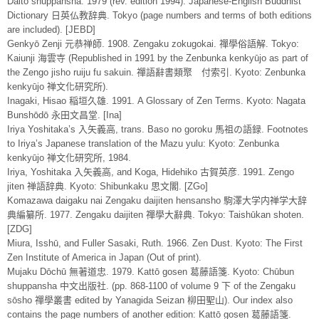
Daitō shuppansha. 1979 (rev. edition 1994). Japanese-English Buddhist
Dictionary 日英仏教辞典. Tokyo (page numbers and terms of both editions
are included). [JEBD]
Genkyō Zenji 元恭禅師. 1908. Zengaku zokugokai. 禪學俗語解. Tokyo:
Kaiunji 海雲寺 (Republished in 1991 by the Zenbunka kenkyūjo as part of
the Zengo jisho ruiju fu sakuin. 禪語辭書類聚 付索引. Kyoto: Zenbunka
kenkyūjo 禅文化研究所).
Inagaki, Hisao 稲垣久雄. 1991. A Glossary of Zen Terms. Kyoto: Nagata
Bunshōdō 永田文昌堂. [Ina]
Iriya Yoshitaka’s 入矢義高, trans. Baso no goroku 馬祖の語録. Footnotes
to Iriya’s Japanese translation of the Mazu yulu: Kyoto: Zenbunka
kenkyūjo 禅文化研究所, 1984.
Iriya, Yoshitaka 入矢義高, and Koga, Hidehiko 古賀英彦. 1991. Zengo
jiten 禅語辞典. Kyoto: Shibunkaku 思文閣. [ZGo]
Komazawa daigaku nai Zengaku daijiten hensansho 駒澤大学内禅学大辞
典編纂所. 1977. Zengaku daijiten 禪學大辭典. Tokyo: Taishūkan shoten.
[ZDG]
Miura, Isshū, and Fuller Sasaki, Ruth. 1966. Zen Dust. Kyoto: The First
Zen Institute of America in Japan (Out of print).
Mujaku Dōchū 無著道忠. 1979. Kattō gosen 葛藤語箋. Kyoto: Chūbun
shuppansha 中文出版社. (pp. 868-1100 of volume 9 下 of the Zengaku
sōsho 禪學叢書 edited by Yanagida Seizan 柳田聖山). Our index also
contains the page numbers of another edition: Kattō gosen 葛藤語箋.