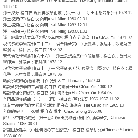
淨土的淵源及其演變 楊白衣 華岡佛學學報=Hwakang Buddhist Journal
1985.10
淨土探源 楊白衣 現代佛教學術叢刊(六十六) — 淨土思想論集(一) 1978.12
淨土探源(下) 楊白衣 內明=Nei Ming 1983.02.01
淨土探源(上) 楊白衣 內明=Nei Ming 1982.12.01
淨土探源(中) 楊白衣 內明=Nei Ming 1983.01.01
淨土經典之成立年代地點及其內容 楊白衣 海潮音=Hai Ch’ao Yin 1971.02
現代佛教學術叢刊(二十二) — 俱舍論研究(上) 張曼濤 ; 張建木 ; 歐陽竟無 ;
釋演培 ; 楊日長 ; 楊白衣 1978.02
現代佛教學術叢刊(六十六) — 淨土思想論集(一) 張曼濤 ; 楊白衣 ; 曾景來 ;
釋印海 ; 黎端甫 ; 張慧明 1978.12
現代佛教學術叢刊(四十一) — 佛學研究方法 張曼濤 ; 釋道安 ; 楊白衣 ; 釋
化聲 ; 木村泰賢 ; 釋睿理 1978.06
略談佛教的心識論 楊白衣 (著) 人生=Humanity 1959.03
略談研究佛學的工具書 楊白衣 海潮音=Hai Ch’ao Yin 1969.12
略談僧伽藍的建築 楊白衣 (著) 海潮音=Hai Ch’ao Yin 1964.05
普門品通俗講話（一）─（四） 楊白衣 (著) 法音 1956-1957.11-02
無着世親時代的大乘非佛說論 楊白衣 海潮音=Hai Ch’ao Yin 1965.10
菩薩的鎧甲 ── 弘誓 楊白衣 覺生=Chiao Sheng 1955.08
評介《中國佛教史 第一卷》(鎌田茂雄著) 楊白衣 漢學研究=Chinese
Studies 1985.06.01
評鎌田茂雄著〈中國佛教の寺と歷史〉 楊白衣 漢學研究=Chinese Studies
1983.06.01