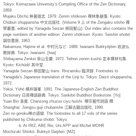
Tokyo: Komazawa University’s Compiling Office of the Zen Dictionary,
1959.
Mujaku Dōchū 無著道忠. 1979. Zenrin shōkisen 禪林象器箋. Kyoto:
Chūbun shuppansha 中文出版社. (Volume 9 上 of the Zengaku sōsho 禪
學叢書, edited by Yanagida Seizan 柳田聖山). Our index also contains the
page numbers of another edition: Zenrin shōkisen. Kyoto: Seishin shobō
誠信書房, 1963.
Nakamura, Hajime et al. 中村元など. 1989. Iwanami Bukkyōjiten 岩波仏
教辞典. Tokyo: Iwanami. [Iwa]
Shibayama Zenkei 柴山全慶. 1972. Teihon zenrin kushū 定本禪林句集.
Kyoto: Kichūdō 其中堂.
Yanagida Seizan 柳田聖山 trans. Rinzairoku 臨済録. Footnotes to
Yanagida’s Japanese translation of the Linji lu. Tokyo: Daizō shuppansha,
1972.
Yokoi, Yūhō 横井雄峯. 1991. The Japanese-English Zen Buddhist
Dictionary 日英禪語辭典. Tokyo: Sankibō Buddhist Bookstore. [Yo]
Yuan Bin 袁賓. Chanzong zhuzuo ciyu huishi. 禪宗著作詞語 釋.
Shanghai: Jiangsu guji chubanshe 江蘇古籍出版社, 1990.
Zen no goroku禅の語録. The footnotes to all 17 vols of the series
published by Chikuma shobō: Tokyo.
b. At IRIZ; ABE Rie, Urs APP and Michel MOHR
Mochizuki Shinkō. Bukkyō Daijiten. [MZ]