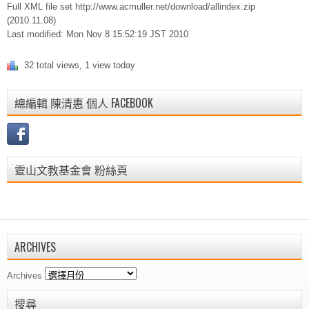
Full XML file set http://www.acmuller.net/download/allindex.zip
(2010.11.08)
Last modified: Mon Nov 8 15:52:19 JST 2010
32 total views, 1 view today
總編輯 陳清惠 個人 FACEBOOK
靈山文教基金會 粉絲頁
ARCHIVES
Archives
搜尋