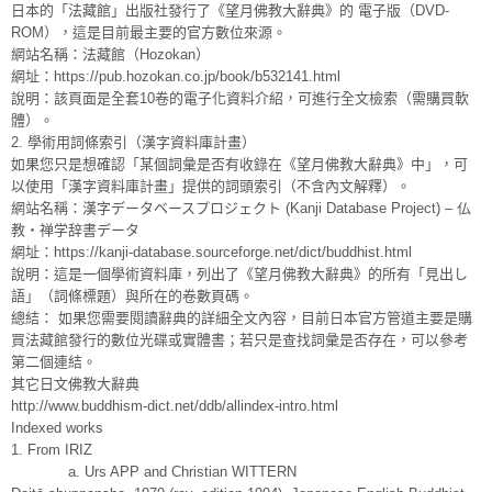
日本的「法藏館」出版社發行了《望月佛教大辭典》的 電子版（DVD-
ROM），這是目前最主要的官方數位來源。
網站名稱：法藏館（Hozokan）
網址：https://pub.hozokan.co.jp/book/b532141.html
說明：該頁面是全套10卷的電子化資料介紹，可進行全文檢索（需購買軟
體）。
2. 學術用詞條索引（漢字資料庫計畫）
如果您只是想確認「某個詞彙是否有收錄在《望月佛教大辭典》中」，可
以使用「漢字資料庫計畫」提供的詞頭索引（不含內文解釋）。
網站名稱：漢字データベースプロジェクト (Kanji Database Project) – 仏
教・禅学辞書データ
網址：https://kanji-database.sourceforge.net/dict/buddhist.html
說明：這是一個學術資料庫，列出了《望月佛教大辭典》的所有「見出し
語」（詞條標題）與所在的卷數頁碼。
總結： 如果您需要閱讀辭典的詳細全文內容，目前日本官方管道主要是購
買法藏館發行的數位光碟或實體書；若只是查找詞彙是否存在，可以參考
第二個連結。
其它日文佛教大辭典
http://www.buddhism-dict.net/ddb/allindex-intro.html
Indexed works
1. From IRIZ
a. Urs APP and Christian WITTERN