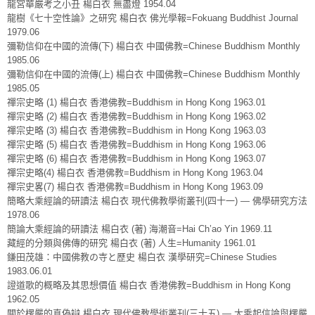
龍宮華嚴考之小丑 楊白衣 無盡燈 1954.04
龍樹《七十空性論》之研究 楊白衣 佛光學報=Fokuang Buddhist Journal
1979.06
彌勒信仰在中國的流傳(下) 楊白衣 中國佛教=Chinese Buddhism Monthly
1985.06
彌勒信仰在中國的流傳(上) 楊白衣 中國佛教=Chinese Buddhism Monthly
1985.05
禪宗史略 (1) 楊白衣 香港佛教=Buddhism in Hong Kong 1963.01
禪宗史略 (2) 楊白衣 香港佛教=Buddhism in Hong Kong 1963.02
禪宗史略 (3) 楊白衣 香港佛教=Buddhism in Hong Kong 1963.03
禪宗史略 (5) 楊白衣 香港佛教=Buddhism in Hong Kong 1963.06
禪宗史略 (6) 楊白衣 香港佛教=Buddhism in Hong Kong 1963.07
禪宗史略(4) 楊白衣 香港佛教=Buddhism in Hong Kong 1963.04
禪宗史畧(7) 楊白衣 香港佛教=Buddhism in Hong Kong 1963.09
簡略大乘經論的研讀法 楊白衣 現代佛教學術叢刊(四十一) — 佛學研究方法
1978.06
簡論大乘經論的研讀法 楊白衣 (著) 海潮音=Hai Ch’ao Yin 1969.11
藏經的分類與佛傳的研究 楊白衣 (著) 人生=Humanity 1961.01
鎌田茂雄：中國佛教の寺と歷史 楊白衣 漢學研究=Chinese Studies
1983.06.01
證道歌的概略及其思想價值 楊白衣 香港佛教=Buddhism in Hong Kong
1962.05
關於楞嚴的真偽辯 楊白衣 現代佛教學術叢刊(三十五) — 大乘起信論與楞嚴