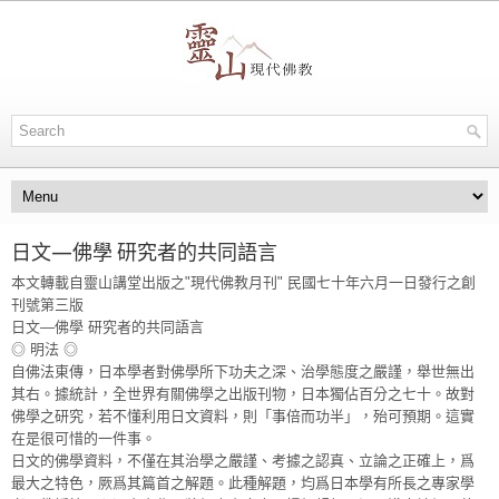
日文—佛學 研究者的共同語言
本文轉載自靈山講堂出版之"現代佛教月刊" 民國七十年六月一日發行之創
刊號第三版
日文—佛學 研究者的共同語言
◎ 明法 ◎
自佛法東傳，日本學者對佛學所下功夫之深、治學態度之嚴謹，舉世無出
其右。據統計，全世界有關佛學之出版刊物，日本獨佔百分之七十。故對
佛學之研究，若不懂利用日文資料，則「事倍而功半」，殆可預期。這實
在是很可惜的一件事。
日文的佛學資料，不僅在其治學之嚴謹、考據之認真、立論之正確上，爲
最大之特色，厥爲其篇首之解題。此種解題，均爲日本學有所長之專家學